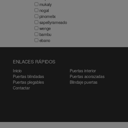
mukaly
nogal
pinomelix
sapellyrameado
wenge
bambu
ebano
ENLACES RÁPIDOS
Inicio
Puertas interior
Puertas blindadas
Puertas acorazadas
Puertas plegables
Blindaje puertas
Contactar