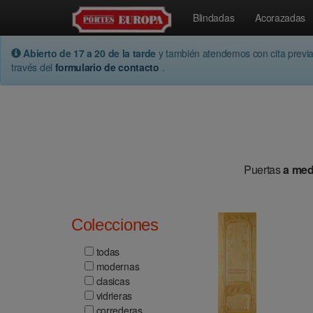
Blindadas
Acorazadas
Abierto de 17 a 20 de la tarde
y también atendemos con cita previ
través del
formulario de contacto
.
Puertas
a med
Colecciones
todas
modernas
clasicas
vidrieras
correderas