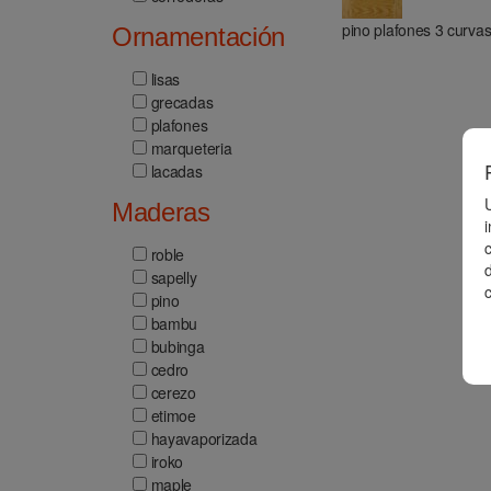
pino plafones 3 curva
Ornamentación
lisas
grecadas
plafones
marqueteria
lacadas
Maderas
roble
d
sapelly
pino
bambu
bubinga
cedro
cerezo
etimoe
hayavaporizada
iroko
maple