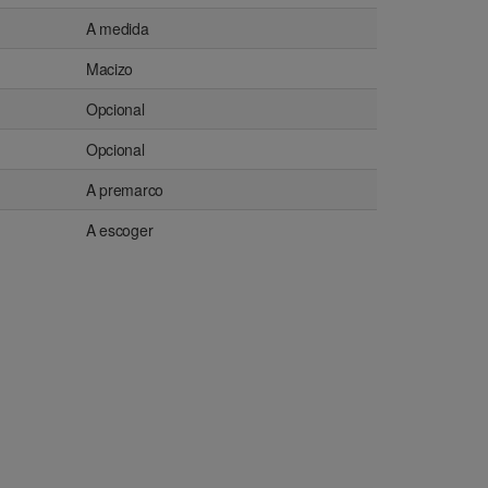
A medida
Macizo
Opcional
Opcional
A premarco
A escoger