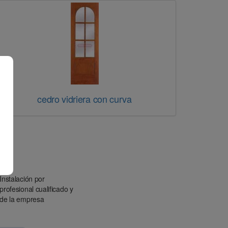
cedro vidriera con curva
Instalación por
profesional cualificado y
de la empresa