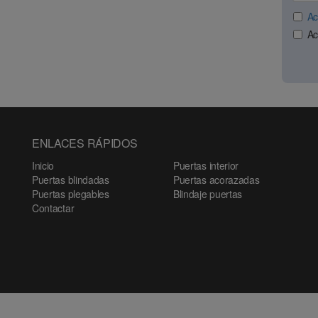
Ac
Ac
ENLACES RÁPIDOS
Inicio
Puertas interior
Puertas blindadas
Puertas acorazadas
Puertas plegables
Blindaje puertas
Contactar