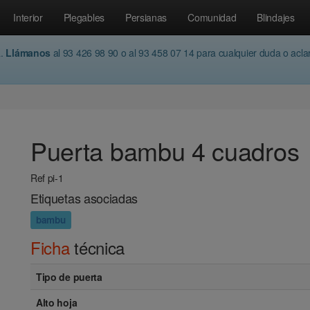
Interior
Plegables
Persianas
Comunidad
Blindajes
a.
Llámanos
al 93 426 98 90 o al 93 458 07 14 para cualquier duda o acl
Puerta bambu 4 cuadros
Ref pi-1
Etiquetas asociadas
bambu
Ficha
técnica
Tipo de puerta
Alto hoja