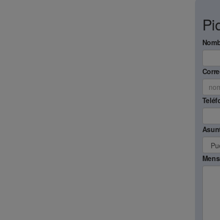
Pi
Nomb
Corre
Teléf
Asun
Mens