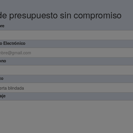
de presupuesto sin compromiso
re
o Electrónico
ono
to
aje