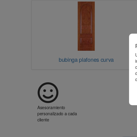
bubinga plafones curva
d
Asesoramiento
personalizado a cada
cliente