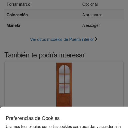
Forrar marco
Opcional
Colocación
A premarco
Maneta
A escoger
Ver otros modelos de Puerta interior
También te podría interesar
cedro vidriera con curva
Preferencias de Cookies
Usamos tecnologías como las cookies para guardar y acceder a la