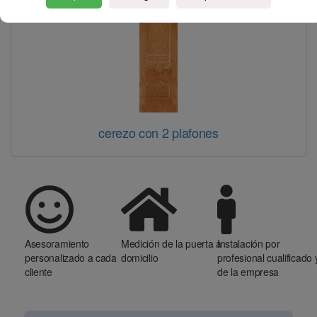
cerezo con 2 plafones
Asesoramiento
Medición de la puerta a
Instalación por
personalizado a cada
domicilio
profesional cualificado 
cliente
de la empresa