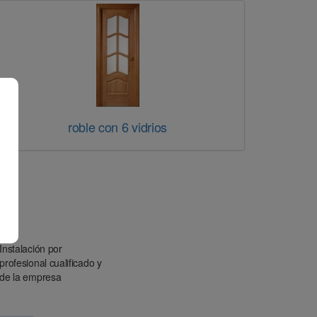
roble con 6 vidrios
Instalación por
profesional cualificado y
de la empresa