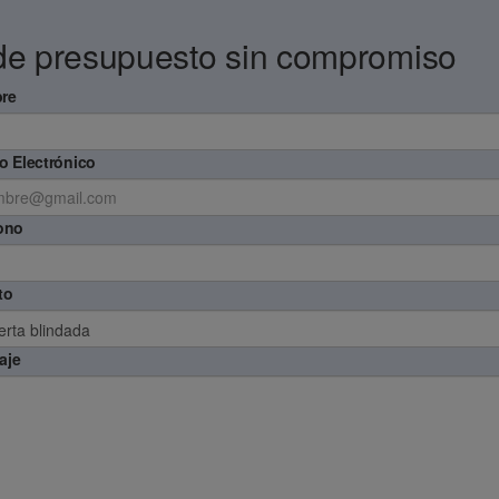
de presupuesto sin compromiso
re
o Electrónico
ono
to
aje