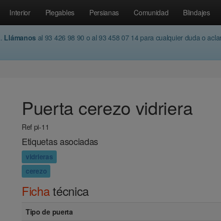
Interior
Plegables
Persianas
Comunidad
Blindajes
a.
Llámanos
al 93 426 98 90 o al 93 458 07 14 para cualquier duda o acl
Puerta cerezo vidriera
Ref pi-11
Etiquetas asociadas
vidrieras
cerezo
Ficha
técnica
Tipo de puerta