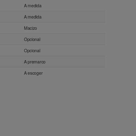
A medida
A medida
Macizo
Opcional
Opcional
A premarco
A escoger