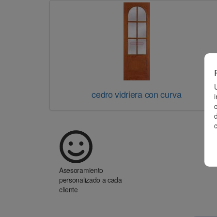
cedro vidriera con curva
d
Asesoramiento
personalizado a cada
cliente