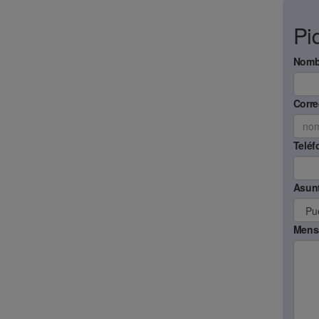
Pi
Nomb
Corre
Teléf
Asun
Mens